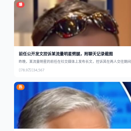
爆
前任公开发文控诉某流量明星劈腿，附聊天记录截图
昨晚，某流量明星的前任在社交媒体上发布长文，控诉其在两人交往期间
78.9万
34,567
热