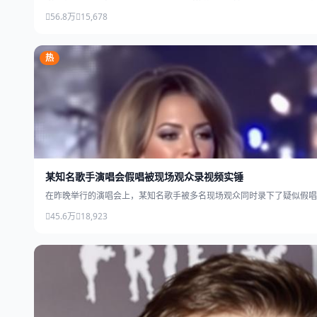
56.8万
15,678
热
某知名歌手演唱会假唱被现场观众录视频实锤
在昨晚举行的演唱会上，某知名歌手被多名现场观众同时录下了疑似假唱
45.6万
18,923