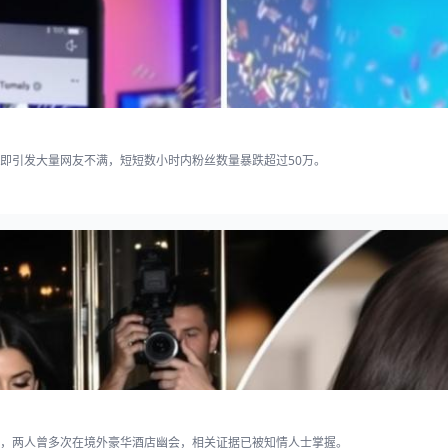
即引发大量网友不满，短短数小时内粉丝数量暴跌超过50万。
，两人曾多次在境外豪华酒店幽会，相关证据已被知情人士掌握。