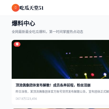
跳过导航
吃瓜天堂51
爆料中心
全网最新最全吃瓜爆料，第一时间掌握热点动态
爆
顶流偶像团体宣布解散！成员各奔前程，粉丝泪崩
昨日深夜，某顶流偶像团体官方账号突然发布解散公告，宣布团体正式解
67.9万
23,456