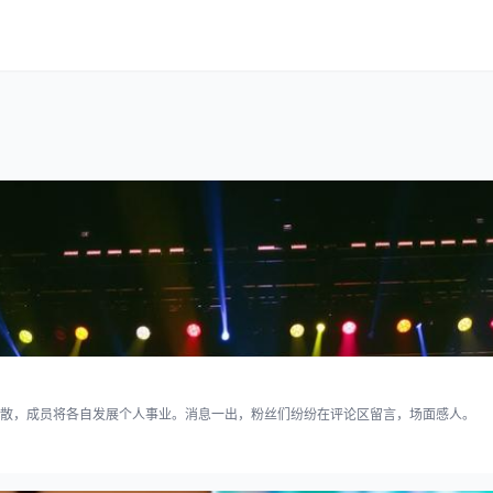
散，成员将各自发展个人事业。消息一出，粉丝们纷纷在评论区留言，场面感人。