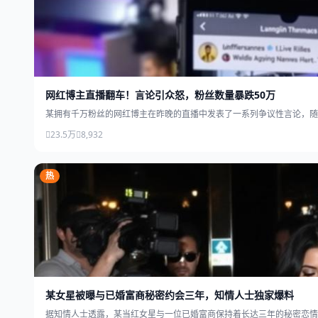
网红博主直播翻车！言论引众怒，粉丝数量暴跌50万
某拥有千万粉丝的网红博主在昨晚的直播中发表了一系列争议性言论，随
23.5万
8,932
热
某女星被曝与已婚富商秘密约会三年，知情人士独家爆料
据知情人士透露，某当红女星与一位已婚富商保持着长达三年的秘密恋情