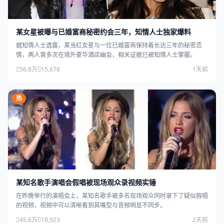
某女星被曝与已婚富商秘密约会三年，知情人士独家爆料
据知情人士透露，某当红女星与一位已婚富商保持着长达三年的秘密恋
情，两人曾多次在境外豪华酒店幽会，相关证据已被知情人士掌握。
56.8万
15,678
1天前
热
某知名歌手演唱会假唱被现场观众录视频实锤
在昨晚举行的演唱会上，某知名歌手被多名现场观众同时录下了疑似假唱
的视频，视频中可以清晰看到其嘴型与音频明显不同步。
45.6万
18,923
2天前