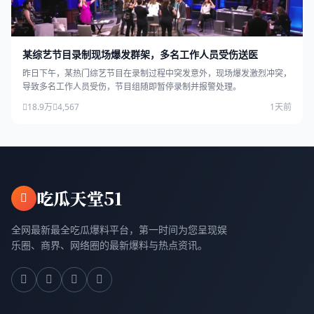
某综艺节目录制现场爆发群架，多名工作人员受伤送医
昨日下午，某热门综艺节目在录制过程中突发意外，现场爆发激烈冲突，
导致多名工作人员受伤，节目组随即暂停录制并报警处理。
18.9万
4,567
1天前
吃瓜天堂51
全网最新最全吃瓜爆料平台，第一时间为您呈现娱
乐圈、商界、网络圈的最新爆料与热点资讯。