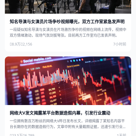
知名导演与女演员片场争吵视频曝光，双方工作室紧急发声明
一段疑似知名导演与女演员在片场激烈争吵的视频在网络上流传，视频中
双方情绪激动，现场气氛剑拔弩张。目前两方工作室均已发表声明。
8.9万
2,156
7小时前
网络大V发文揭露某平台数据造假内幕，引发行业震动
一位拥有数百万粉丝的网络大V昨日发布长文，详细揭露了某知名内容平
台长期存在的数据造假行为，文章中附有大量截图证据，迅速引发行业广
泛关注。
23.5万
6,789
1天前