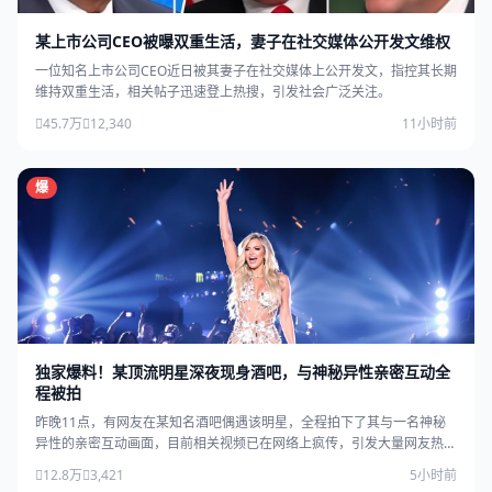
某上市公司CEO被曝双重生活，妻子在社交媒体公开发文维权
一位知名上市公司CEO近日被其妻子在社交媒体上公开发文，指控其长期
维持双重生活，相关帖子迅速登上热搜，引发社会广泛关注。
45.7万
12,340
11小时前
爆
独家爆料！某顶流明星深夜现身酒吧，与神秘异性亲密互动全
程被拍
昨晚11点，有网友在某知名酒吧偶遇该明星，全程拍下了其与一名神秘
异性的亲密互动画面，目前相关视频已在网络上疯传，引发大量网友热
议。
12.8万
3,421
5小时前