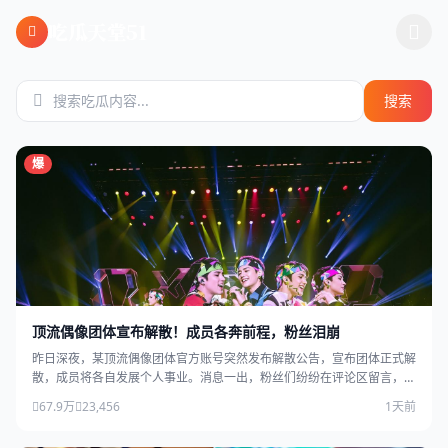
跳过导航
吃瓜天堂51
搜索
爆
顶流偶像团体宣布解散！成员各奔前程，粉丝泪崩
昨日深夜，某顶流偶像团体官方账号突然发布解散公告，宣布团体正式解
散，成员将各自发展个人事业。消息一出，粉丝们纷纷在评论区留言，场
面感人。
67.9万
23,456
1天前