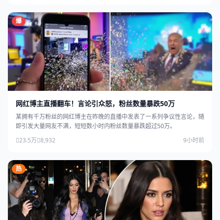
爆
网红博主直播翻车！言论引众怒，粉丝数量暴跌50万
某拥有千万粉丝的网红博主在昨晚的直播中发表了一系列争议性言论，随
即引发大量网友不满，短短数小时内粉丝数量暴跌超过50万。
23.5万
8,932
9小时前
热