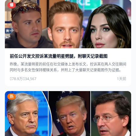
爆
前任公开发文控诉某流量明星劈腿，附聊天记录截图
昨晚，某流量明星的前任在社交媒体上发布长文，控诉其在两人交往期间
同时与多名女性保持暧昧关系，并附上了大量聊天记录截图作为证据。
78.9万
34,567
1天前
热