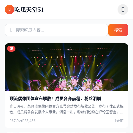
跳过导航
吃瓜天堂51
搜索
爆
顶流偶像团体宣布解散！成员各奔前程，粉丝泪崩
昨日深夜，某顶流偶像团体官方账号突然发布解散公告，宣布团体正式解
散，成员将各自发展个人事业。消息一出，粉丝们纷纷在评论区留言，场
面感人。
67.9万
23,456
1天前