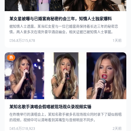
某女星被曝与已婚富商秘密约会三年，知情人士独家爆料
据知情人士透露，某当红女星与一位已婚富商保持着长达三年的秘密恋
情，两人曾多次在境外豪华酒店幽会，相关证据已被知情人士掌握。
56.8万
15,678
1天前
热
某知名歌手演唱会假唱被现场观众录视频实锤
在昨晚举行的演唱会上，某知名歌手被多名现场观众同时录下了疑似假唱
的视频，视频中可以清晰看到其嘴型与音频明显不同步。
45.6万
18,923
2天前