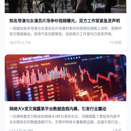
知名导演与女演员片场争吵视频曝光，双方工作室紧急发声明
一段疑似知名导演与女演员在片场激烈争吵的视频在网络上流传，视频中
双方情绪激动，现场气氛剑拔弩张。目前两方工作室均已发表声明。
8.9万
2,156
7小时前
网络大V发文揭露某平台数据造假内幕，引发行业震动
一位拥有数百万粉丝的网络大V昨日发布长文，详细揭露了某知名内容平
台长期存在的数据造假行为，文章中附有大量截图证据，迅速引发行业广
泛关注。
23.5万
6,789
1天前