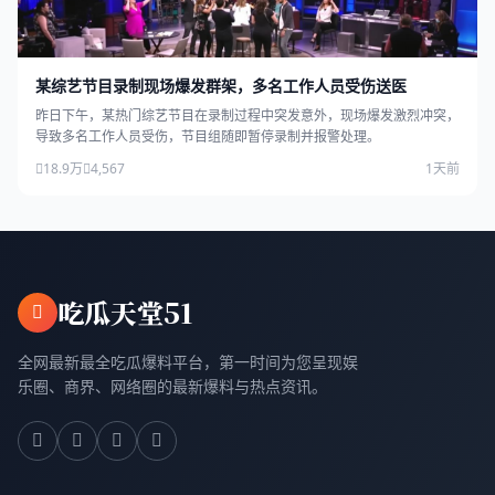
某综艺节目录制现场爆发群架，多名工作人员受伤送医
昨日下午，某热门综艺节目在录制过程中突发意外，现场爆发激烈冲突，
导致多名工作人员受伤，节目组随即暂停录制并报警处理。
18.9万
4,567
1天前
吃瓜天堂51
全网最新最全吃瓜爆料平台，第一时间为您呈现娱
乐圈、商界、网络圈的最新爆料与热点资讯。