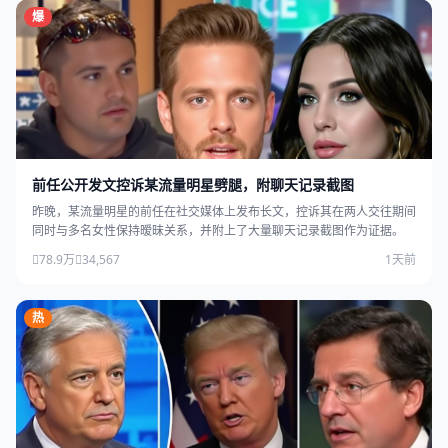
爆
前任公开发文控诉某流量明星劈腿，附聊天记录截图
昨晚，某流量明星的前任在社交媒体上发布长文，控诉其在两人交往期间
同时与多名女性保持暧昧关系，并附上了大量聊天记录截图作为证据。
78.9万
34,567
1天前
热