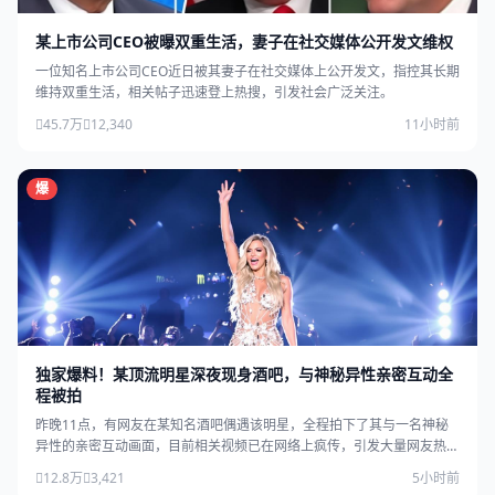
某上市公司CEO被曝双重生活，妻子在社交媒体公开发文维权
一位知名上市公司CEO近日被其妻子在社交媒体上公开发文，指控其长期
维持双重生活，相关帖子迅速登上热搜，引发社会广泛关注。
45.7万
12,340
11小时前
爆
独家爆料！某顶流明星深夜现身酒吧，与神秘异性亲密互动全
程被拍
昨晚11点，有网友在某知名酒吧偶遇该明星，全程拍下了其与一名神秘
异性的亲密互动画面，目前相关视频已在网络上疯传，引发大量网友热
议。
12.8万
3,421
5小时前