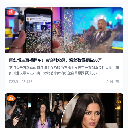
爆
网红博主直播翻车！言论引众怒，粉丝数量暴跌50万
某拥有千万粉丝的网红博主在昨晚的直播中发表了一系列争议性言论，随
即引发大量网友不满，短短数小时内粉丝数量暴跌超过50万。
23.5万
8,932
9小时前
热