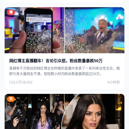
爆
网红博主直播翻车！言论引众怒，粉丝数量暴跌50万
某拥有千万粉丝的网红博主在昨晚的直播中发表了一系列争议性言论，随
即引发大量网友不满，短短数小时内粉丝数量暴跌超过50万。
23.5万
8,932
9小时前
热