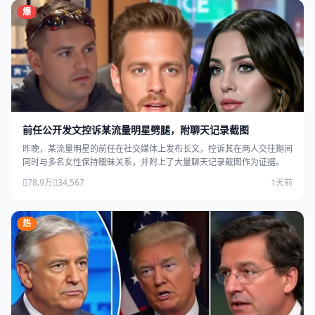
爆
前任公开发文控诉某流量明星劈腿，附聊天记录截图
昨晚，某流量明星的前任在社交媒体上发布长文，控诉其在两人交往期间
同时与多名女性保持暧昧关系，并附上了大量聊天记录截图作为证据。
78.9万
34,567
1天前
热