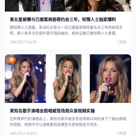
某女星被曝与已婚富商秘密约会三年，知情人士独家爆料
据知情人士透露，某当红女星与一位已婚富商保持着长达三年的秘密恋
情，两人曾多次在境外豪华酒店幽会，相关证据已被知情人士掌握。
56.8万
15,678
1天前
热
某知名歌手演唱会假唱被现场观众录视频实锤
在昨晚举行的演唱会上，某知名歌手被多名现场观众同时录下了疑似假唱
的视频，视频中可以清晰看到其嘴型与音频明显不同步。
45.6万
18,923
2天前