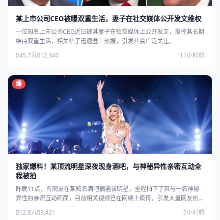
某上市公司CEO被曝双重生活，妻子在社交媒体公开发文维权
一位知名上市公司CEO近日被其妻子在社交媒体上公开发文，指控其长期
维持双重生活，相关帖子迅速登上热搜，引发社会广泛关注。
45.7万
12,340
11小时前
爆
独家爆料！某顶流明星深夜现身酒吧，与神秘异性亲密互动全
程被拍
昨晚11点，有网友在某知名酒吧偶遇该明星，全程拍下了其与一名神秘
异性的亲密互动画面，目前相关视频已在网络上疯传，引发大量网友热
议。
12.8万
3,421
5小时前