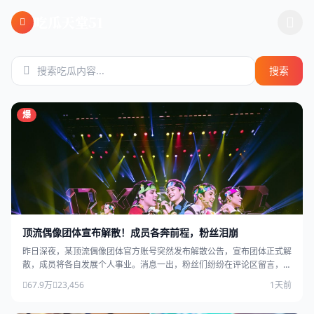
跳过导航
吃瓜天堂51
搜索
爆
顶流偶像团体宣布解散！成员各奔前程，粉丝泪崩
昨日深夜，某顶流偶像团体官方账号突然发布解散公告，宣布团体正式解
散，成员将各自发展个人事业。消息一出，粉丝们纷纷在评论区留言，场
面感人。
67.9万
23,456
1天前