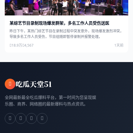
某综艺节目录制现场爆发群架，多名工作人员受伤送医
昨日下午，某热门综艺节目在录制过程中突发意外，现场爆发激烈冲突，
导致多名工作人员受伤，节目组随即暂停录制并报警处理。
18.9万
4,567
1天前
吃瓜天堂51
全网最新最全吃瓜爆料平台，第一时间为您呈现娱
乐圈、商界、网络圈的最新爆料与热点资讯。