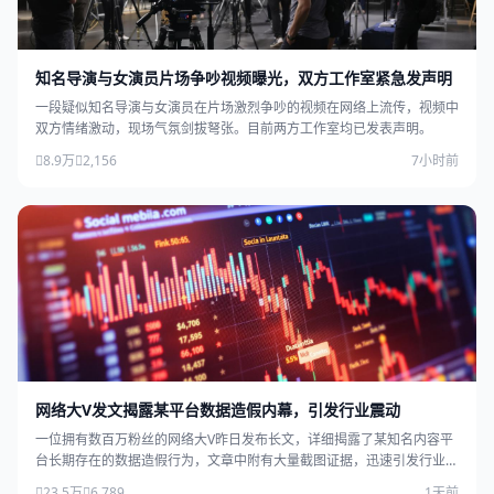
知名导演与女演员片场争吵视频曝光，双方工作室紧急发声明
一段疑似知名导演与女演员在片场激烈争吵的视频在网络上流传，视频中
双方情绪激动，现场气氛剑拔弩张。目前两方工作室均已发表声明。
8.9万
2,156
7小时前
网络大V发文揭露某平台数据造假内幕，引发行业震动
一位拥有数百万粉丝的网络大V昨日发布长文，详细揭露了某知名内容平
台长期存在的数据造假行为，文章中附有大量截图证据，迅速引发行业广
泛关注。
23.5万
6,789
1天前