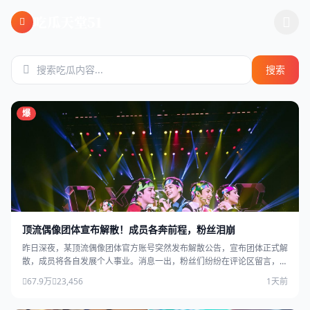
跳过导航
吃瓜天堂51
搜索
爆
顶流偶像团体宣布解散！成员各奔前程，粉丝泪崩
昨日深夜，某顶流偶像团体官方账号突然发布解散公告，宣布团体正式解
散，成员将各自发展个人事业。消息一出，粉丝们纷纷在评论区留言，场
面感人。
67.9万
23,456
1天前