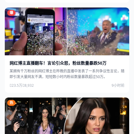
爆
网红博主直播翻车！言论引众怒，粉丝数量暴跌50万
某拥有千万粉丝的网红博主在昨晚的直播中发表了一系列争议性言论，随
即引发大量网友不满，短短数小时内粉丝数量暴跌超过50万。
23.5万
8,932
9小时前
热