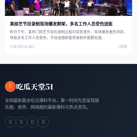
某综艺节目录制现场爆发群架，多名工作人员受伤送医
昨日下午，某热门综艺节目在录制过程中突发意外，现场爆发激烈冲突，
导致多名工作人员受伤，节目组随即暂停录制并报警处理。
18.9万
4,567
1天前
吃瓜天堂51
全网最新最全吃瓜爆料平台，第一时间为您呈现娱
乐圈、商界、网络圈的最新爆料与热点资讯。