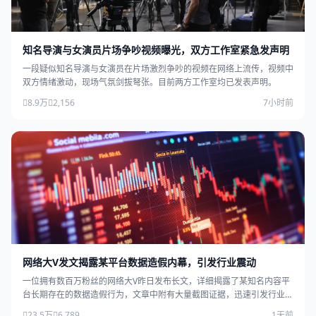
知名导演与女演员片场争吵视频曝光，双方工作室紧急发声明
一段疑似知名导演与女演员在片场激烈争吵的视频在网络上流传，视频中
双方情绪激动，现场气氛剑拔弩张。目前两方工作室均已发表声明。
8.9万
2,156
7小时前
网络大V发文揭露某平台数据造假内幕，引发行业震动
一位拥有数百万粉丝的网络大V昨日发布长文，详细揭露了某知名内容平
台长期存在的数据造假行为，文章中附有大量截图证据，迅速引发行业广
泛关注。
23.5万
6,789
1天前