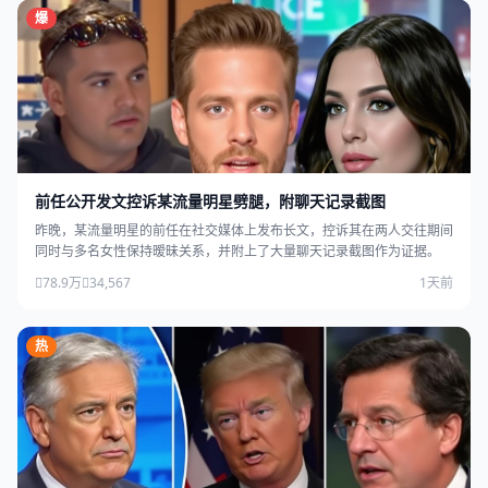
爆
前任公开发文控诉某流量明星劈腿，附聊天记录截图
昨晚，某流量明星的前任在社交媒体上发布长文，控诉其在两人交往期间
同时与多名女性保持暧昧关系，并附上了大量聊天记录截图作为证据。
78.9万
34,567
1天前
热