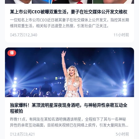
某上市公司CEO被曝双重生活，妻子在社交媒体公开发文维权
一位知名上市公司CEO近日被其妻子在社交媒体上公开发文，指控其长期
维持双重生活，相关帖子迅速登上热搜，引发社会广泛关注。
45.7万
12,340
11小时前
爆
独家爆料！某顶流明星深夜现身酒吧，与神秘异性亲密互动全
程被拍
昨晚11点，有网友在某知名酒吧偶遇该明星，全程拍下了其与一名神秘
异性的亲密互动画面，目前相关视频已在网络上疯传，引发大量网友热
议。
12.8万
3,421
5小时前