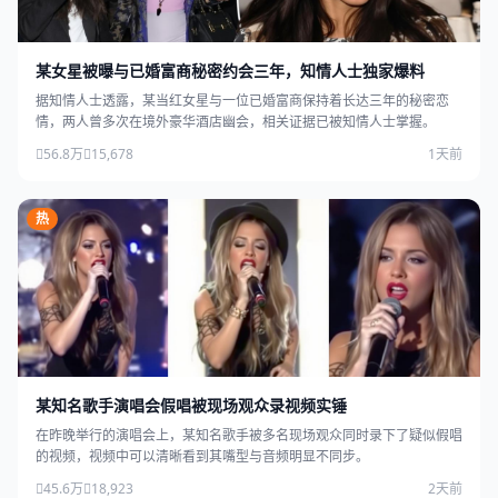
某女星被曝与已婚富商秘密约会三年，知情人士独家爆料
据知情人士透露，某当红女星与一位已婚富商保持着长达三年的秘密恋
情，两人曾多次在境外豪华酒店幽会，相关证据已被知情人士掌握。
56.8万
15,678
1天前
热
某知名歌手演唱会假唱被现场观众录视频实锤
在昨晚举行的演唱会上，某知名歌手被多名现场观众同时录下了疑似假唱
的视频，视频中可以清晰看到其嘴型与音频明显不同步。
45.6万
18,923
2天前