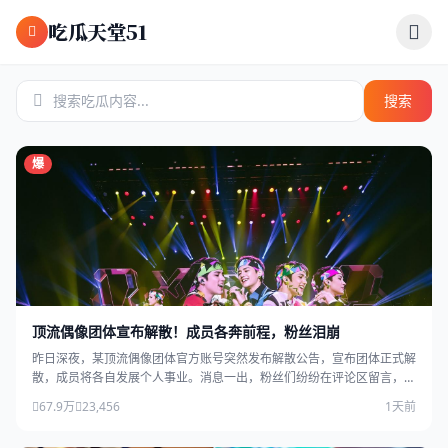
跳过导航
吃瓜天堂51
搜索
爆
顶流偶像团体宣布解散！成员各奔前程，粉丝泪崩
昨日深夜，某顶流偶像团体官方账号突然发布解散公告，宣布团体正式解
散，成员将各自发展个人事业。消息一出，粉丝们纷纷在评论区留言，场
面感人。
67.9万
23,456
1天前