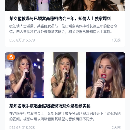
某女星被曝与已婚富商秘密约会三年，知情人士独家爆料
据知情人士透露，某当红女星与一位已婚富商保持着长达三年的秘密恋
情，两人曾多次在境外豪华酒店幽会，相关证据已被知情人士掌握。
56.8万
15,678
1天前
热
某知名歌手演唱会假唱被现场观众录视频实锤
在昨晚举行的演唱会上，某知名歌手被多名现场观众同时录下了疑似假唱
的视频，视频中可以清晰看到其嘴型与音频明显不同步。
45.6万
18,923
2天前