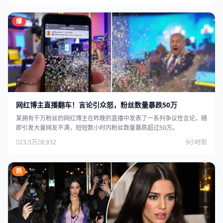
爆
网红博主直播翻车！言论引众怒，粉丝数量暴跌50万
某拥有千万粉丝的网红博主在昨晚的直播中发表了一系列争议性言论，随
即引发大量网友不满，短短数小时内粉丝数量暴跌超过50万。
23.5万
8,932
9小时前
热