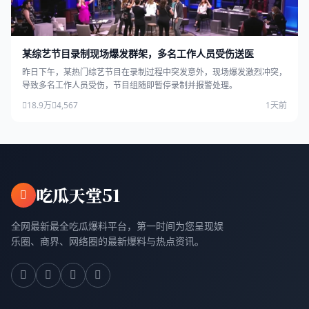
某综艺节目录制现场爆发群架，多名工作人员受伤送医
昨日下午，某热门综艺节目在录制过程中突发意外，现场爆发激烈冲突，
导致多名工作人员受伤，节目组随即暂停录制并报警处理。
18.9万
4,567
1天前
吃瓜天堂51
全网最新最全吃瓜爆料平台，第一时间为您呈现娱
乐圈、商界、网络圈的最新爆料与热点资讯。