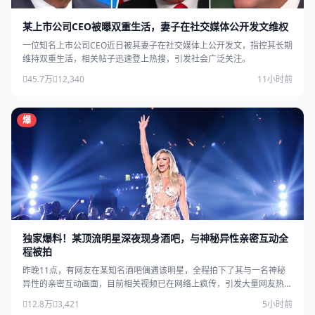
某上市公司CEO被曝双重生活，妻子在社交媒体公开发文维权
一位知名上市公司CEO近日被其妻子在社交媒体上公开发文，指控其长期
维持双重生活，相关帖子迅速登上热搜，引发社会广泛关注。
45.7万
12,340
11小时前
爆
独家爆料！某顶流明星深夜现身酒吧，与神秘异性亲密互动全
程被拍
昨晚11点，有网友在某知名酒吧偶遇该明星，全程拍下了其与一名神秘
异性的亲密互动画面，目前相关视频已在网络上疯传，引发大量网友热
议。
12.8万
3,421
5小时前