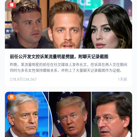
爆
前任公开发文控诉某流量明星劈腿，附聊天记录截图
昨晚，某流量明星的前任在社交媒体上发布长文，控诉其在两人交往期间
同时与多名女性保持暧昧关系，并附上了大量聊天记录截图作为证据。
78.9万
34,567
1天前
热