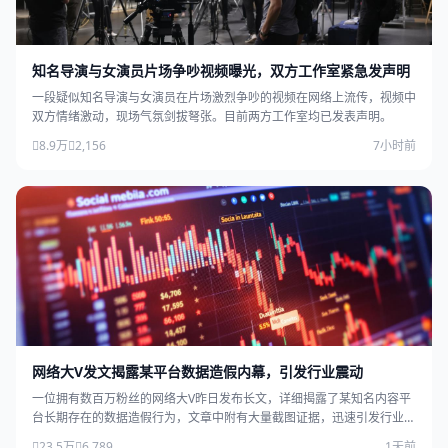
知名导演与女演员片场争吵视频曝光，双方工作室紧急发声明
一段疑似知名导演与女演员在片场激烈争吵的视频在网络上流传，视频中
双方情绪激动，现场气氛剑拔弩张。目前两方工作室均已发表声明。
8.9万
2,156
7小时前
网络大V发文揭露某平台数据造假内幕，引发行业震动
一位拥有数百万粉丝的网络大V昨日发布长文，详细揭露了某知名内容平
台长期存在的数据造假行为，文章中附有大量截图证据，迅速引发行业广
泛关注。
23.5万
6,789
1天前