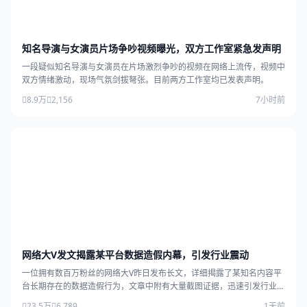
知名导演与女演员片场争吵视频曝光，双方工作室紧急发声明
一段疑似知名导演与女演员在片场激烈争吵的视频在网络上流传，视频中
双方情绪激动，现场气氛剑拔弩张。目前两方工作室均已发表声明。
8.9万
2,156
7小时前
网络大V发文揭露某平台数据造假内幕，引发行业震动
一位拥有数百万粉丝的网络大V昨日发布长文，详细揭露了某知名内容平
台长期存在的数据造假行为，文章中附有大量截图证据，迅速引发行业广
泛关注。
23.5万
6,789
1天前