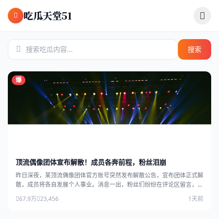
跳过导航
吃瓜天堂51
搜索
爆
顶流偶像团体宣布解散！成员各奔前程，粉丝泪崩
昨日深夜，某顶流偶像团体官方账号突然发布解散公告，宣布团体正式解
散，成员将各自发展个人事业。消息一出，粉丝们纷纷在评论区留言，场
面感人。
67.9万
23,456
1天前