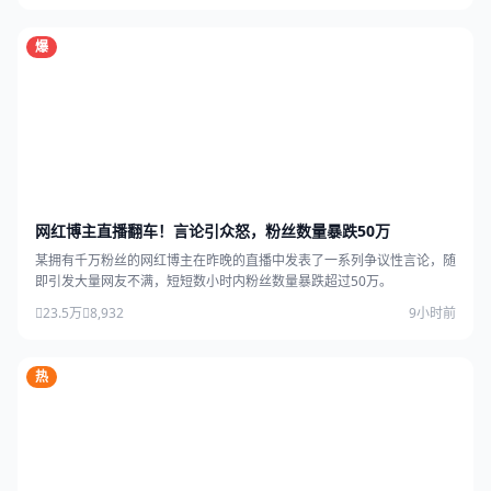
爆
网红博主直播翻车！言论引众怒，粉丝数量暴跌50万
某拥有千万粉丝的网红博主在昨晚的直播中发表了一系列争议性言论，随
即引发大量网友不满，短短数小时内粉丝数量暴跌超过50万。
23.5万
8,932
9小时前
热