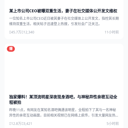
某上市公司CEO被曝双重生活，妻子在社交媒体公开发文维权
一位知名上市公司CEO近日被其妻子在社交媒体上公开发文，指控其长期
维持双重生活，相关帖子迅速登上热搜，引发社会广泛关注。
45.7万
12,340
11小时前
爆
独家爆料！某顶流明星深夜现身酒吧，与神秘异性亲密互动全
程被拍
昨晚11点，有网友在某知名酒吧偶遇该明星，全程拍下了其与一名神秘
异性的亲密互动画面，目前相关视频已在网络上疯传，引发大量网友热
议。
12.8万
3,421
5小时前