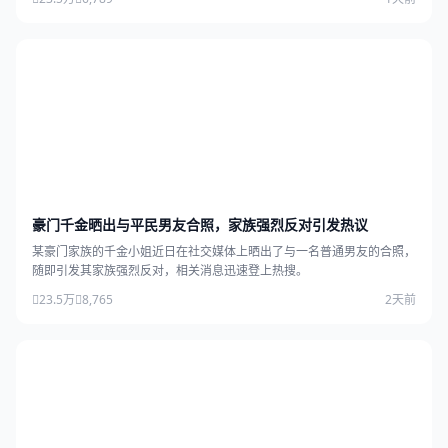
豪门千金晒出与平民男友合照，家族强烈反对引发热议
某豪门家族的千金小姐近日在社交媒体上晒出了与一名普通男友的合照，
随即引发其家族强烈反对，相关消息迅速登上热搜。
23.5万
8,765
2天前