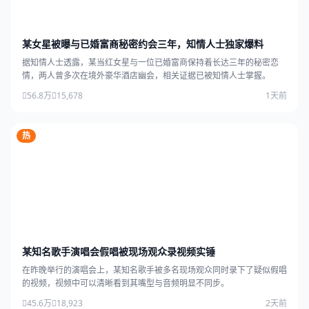
某女星被曝与已婚富商秘密约会三年，知情人士独家爆料
据知情人士透露，某当红女星与一位已婚富商保持着长达三年的秘密恋
情，两人曾多次在境外豪华酒店幽会，相关证据已被知情人士掌握。
56.8万
15,678
1天前
热
某知名歌手演唱会假唱被现场观众录视频实锤
在昨晚举行的演唱会上，某知名歌手被多名现场观众同时录下了疑似假唱
的视频，视频中可以清晰看到其嘴型与音频明显不同步。
45.6万
18,923
2天前