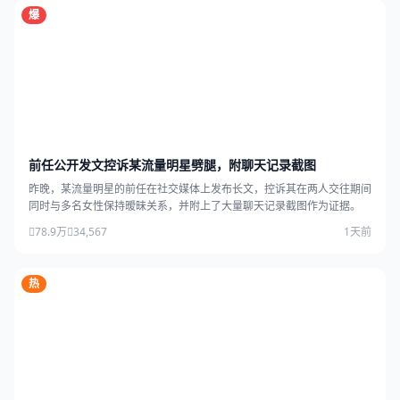
爆
前任公开发文控诉某流量明星劈腿，附聊天记录截图
昨晚，某流量明星的前任在社交媒体上发布长文，控诉其在两人交往期间
同时与多名女性保持暧昧关系，并附上了大量聊天记录截图作为证据。
78.9万
34,567
1天前
热