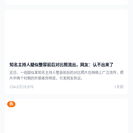
知名主持人疑似整容前后对比照流出，网友：认不出来了
近日，一组疑似某知名主持人整容前后的对比照片在网络上广泛流传，照
片中两个时期的外貌差异明显，引发网友热议。
34.6万
9,876
1天前
热