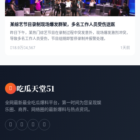
某综艺节目录制现场爆发群架，多名工作人员受伤送医
昨日下午，某热门综艺节目在录制过程中突发意外，现场爆发激烈冲突，
导致多名工作人员受伤，节目组随即暂停录制并报警处理。
18.9万
4,567
1天前
吃瓜天堂51
全网最新最全吃瓜爆料平台，第一时间为您呈现娱
乐圈、商界、网络圈的最新爆料与热点资讯。