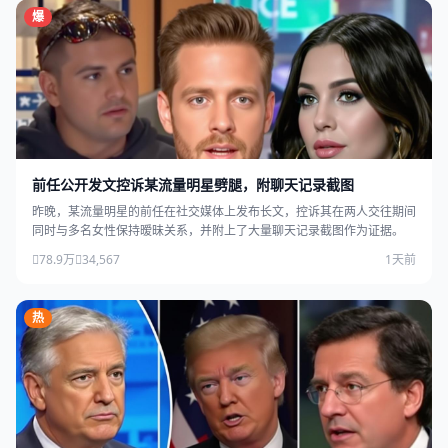
爆
前任公开发文控诉某流量明星劈腿，附聊天记录截图
昨晚，某流量明星的前任在社交媒体上发布长文，控诉其在两人交往期间
同时与多名女性保持暧昧关系，并附上了大量聊天记录截图作为证据。
78.9万
34,567
1天前
热