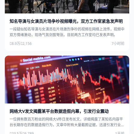
知名导演与女演员片场争吵视频曝光，双方工作室紧急发声明
一段疑似知名导演与女演员在片场激烈争吵的视频在网络上流传，视频中
双方情绪激动，现场气氛剑拔弩张。目前两方工作室均已发表声明。
8.9万
2,156
7小时前
网络大V发文揭露某平台数据造假内幕，引发行业震动
一位拥有数百万粉丝的网络大V昨日发布长文，详细揭露了某知名内容平
台长期存在的数据造假行为，文章中附有大量截图证据，迅速引发行业广
泛关注。
23.5万
6,789
1天前