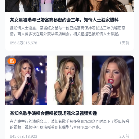
某女星被曝与已婚富商秘密约会三年，知情人士独家爆料
据知情人士透露，某当红女星与一位已婚富商保持着长达三年的秘密恋
情，两人曾多次在境外豪华酒店幽会，相关证据已被知情人士掌握。
56.8万
15,678
1天前
热
某知名歌手演唱会假唱被现场观众录视频实锤
在昨晚举行的演唱会上，某知名歌手被多名现场观众同时录下了疑似假唱
的视频，视频中可以清晰看到其嘴型与音频明显不同步。
45.6万
18,923
2天前