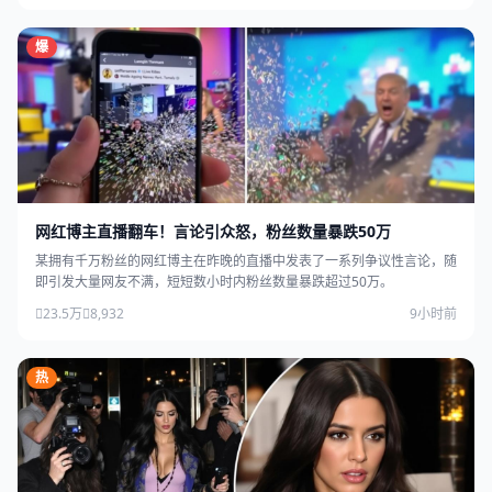
爆
网红博主直播翻车！言论引众怒，粉丝数量暴跌50万
某拥有千万粉丝的网红博主在昨晚的直播中发表了一系列争议性言论，随
即引发大量网友不满，短短数小时内粉丝数量暴跌超过50万。
23.5万
8,932
9小时前
热