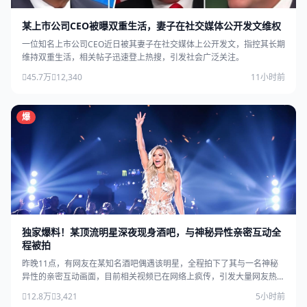
某上市公司CEO被曝双重生活，妻子在社交媒体公开发文维权
一位知名上市公司CEO近日被其妻子在社交媒体上公开发文，指控其长期
维持双重生活，相关帖子迅速登上热搜，引发社会广泛关注。
45.7万
12,340
11小时前
爆
独家爆料！某顶流明星深夜现身酒吧，与神秘异性亲密互动全
程被拍
昨晚11点，有网友在某知名酒吧偶遇该明星，全程拍下了其与一名神秘
异性的亲密互动画面，目前相关视频已在网络上疯传，引发大量网友热
议。
12.8万
3,421
5小时前