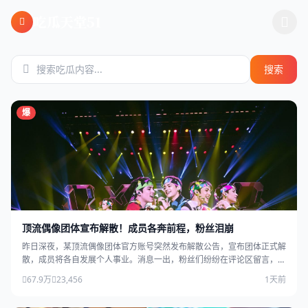
跳过导航
吃瓜天堂51
搜索
爆
顶流偶像团体宣布解散！成员各奔前程，粉丝泪崩
昨日深夜，某顶流偶像团体官方账号突然发布解散公告，宣布团体正式解
散，成员将各自发展个人事业。消息一出，粉丝们纷纷在评论区留言，场
面感人。
67.9万
23,456
1天前