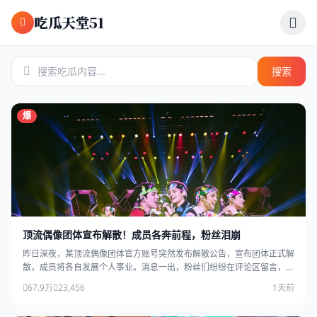
跳过导航
吃瓜天堂51
搜索
爆
顶流偶像团体宣布解散！成员各奔前程，粉丝泪崩
昨日深夜，某顶流偶像团体官方账号突然发布解散公告，宣布团体正式解
散，成员将各自发展个人事业。消息一出，粉丝们纷纷在评论区留言，场
面感人。
67.9万
23,456
1天前