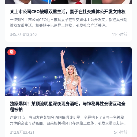
某上市公司CEO被曝双重生活，妻子在社交媒体公开发文维权
一位知名上市公司CEO近日被其妻子在社交媒体上公开发文，指控其长期
维持双重生活，相关帖子迅速登上热搜，引发社会广泛关注。
45.7万
12,340
11小时前
爆
独家爆料！某顶流明星深夜现身酒吧，与神秘异性亲密互动全
程被拍
昨晚11点，有网友在某知名酒吧偶遇该明星，全程拍下了其与一名神秘
异性的亲密互动画面，目前相关视频已在网络上疯传，引发大量网友热
议。
12.8万
3,421
5小时前