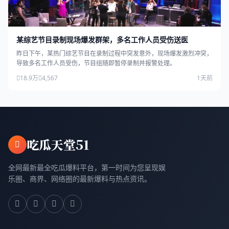
某综艺节目录制现场爆发群架，多名工作人员受伤送医
昨日下午，某热门综艺节目在录制过程中突发意外，现场爆发激烈冲突，
导致多名工作人员受伤，节目组随即暂停录制并报警处理。
18.9万
4,567
1天前
吃瓜天堂51
全网最新最全吃瓜爆料平台，第一时间为您呈现娱
乐圈、商界、网络圈的最新爆料与热点资讯。