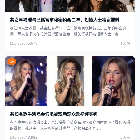
某女星被曝与已婚富商秘密约会三年，知情人士独家爆料
据知情人士透露，某当红女星与一位已婚富商保持着长达三年的秘密恋
情，两人曾多次在境外豪华酒店幽会，相关证据已被知情人士掌握。
56.8万
15,678
1天前
热
某知名歌手演唱会假唱被现场观众录视频实锤
在昨晚举行的演唱会上，某知名歌手被多名现场观众同时录下了疑似假唱
的视频，视频中可以清晰看到其嘴型与音频明显不同步。
45.6万
18,923
2天前