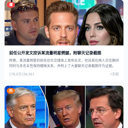
爆
前任公开发文控诉某流量明星劈腿，附聊天记录截图
昨晚，某流量明星的前任在社交媒体上发布长文，控诉其在两人交往期间
同时与多名女性保持暧昧关系，并附上了大量聊天记录截图作为证据。
78.9万
34,567
1天前
热