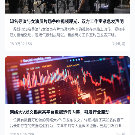
知名导演与女演员片场争吵视频曝光，双方工作室紧急发声明
一段疑似知名导演与女演员在片场激烈争吵的视频在网络上流传，视频中
双方情绪激动，现场气氛剑拔弩张。目前两方工作室均已发表声明。
8.9万
2,156
7小时前
网络大V发文揭露某平台数据造假内幕，引发行业震动
一位拥有数百万粉丝的网络大V昨日发布长文，详细揭露了某知名内容平
台长期存在的数据造假行为，文章中附有大量截图证据，迅速引发行业广
泛关注。
23.5万
6,789
1天前