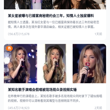
某女星被曝与已婚富商秘密约会三年，知情人士独家爆料
据知情人士透露，某当红女星与一位已婚富商保持着长达三年的秘密恋
情，两人曾多次在境外豪华酒店幽会，相关证据已被知情人士掌握。
56.8万
15,678
1天前
热
某知名歌手演唱会假唱被现场观众录视频实锤
在昨晚举行的演唱会上，某知名歌手被多名现场观众同时录下了疑似假唱
的视频，视频中可以清晰看到其嘴型与音频明显不同步。
45.6万
18,923
2天前