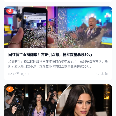
爆
网红博主直播翻车！言论引众怒，粉丝数量暴跌50万
某拥有千万粉丝的网红博主在昨晚的直播中发表了一系列争议性言论，随
即引发大量网友不满，短短数小时内粉丝数量暴跌超过50万。
23.5万
8,932
9小时前
热