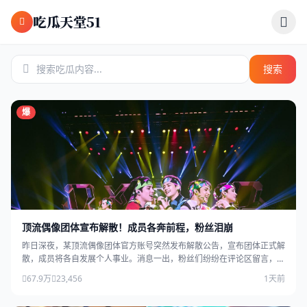
跳过导航
吃瓜天堂51
搜索
爆
顶流偶像团体宣布解散！成员各奔前程，粉丝泪崩
昨日深夜，某顶流偶像团体官方账号突然发布解散公告，宣布团体正式解
散，成员将各自发展个人事业。消息一出，粉丝们纷纷在评论区留言，场
面感人。
67.9万
23,456
1天前