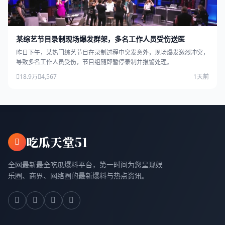
某综艺节目录制现场爆发群架，多名工作人员受伤送医
昨日下午，某热门综艺节目在录制过程中突发意外，现场爆发激烈冲突，
导致多名工作人员受伤，节目组随即暂停录制并报警处理。
18.9万
4,567
1天前
吃瓜天堂51
全网最新最全吃瓜爆料平台，第一时间为您呈现娱
乐圈、商界、网络圈的最新爆料与热点资讯。