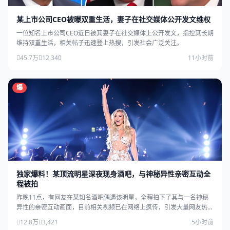
某上市公司CEO被曝双重生活，妻子在社交媒体公开发文维权
一位知名上市公司CEO近日被其妻子在社交媒体上公开发文，指控其长期
维持双重生活，相关帖子迅速登上热搜，引发社会广泛关注。
45.7万
12,340
11小时前
爆
独家爆料！某顶流明星深夜现身酒吧，与神秘异性亲密互动全
程被拍
昨晚11点，有网友在某知名酒吧偶遇该明星，全程拍下了其与一名神秘
异性的亲密互动画面，目前相关视频已在网络上疯传，引发大量网友热
议。
12.8万
3,421
5小时前