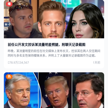
爆
前任公开发文控诉某流量明星劈腿，附聊天记录截图
昨晚，某流量明星的前任在社交媒体上发布长文，控诉其在两人交往期间
同时与多名女性保持暧昧关系，并附上了大量聊天记录截图作为证据。
78.9万
34,567
1天前
热