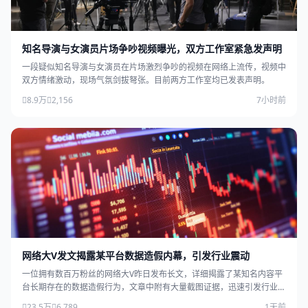
知名导演与女演员片场争吵视频曝光，双方工作室紧急发声明
一段疑似知名导演与女演员在片场激烈争吵的视频在网络上流传，视频中
双方情绪激动，现场气氛剑拔弩张。目前两方工作室均已发表声明。
8.9万
2,156
7小时前
网络大V发文揭露某平台数据造假内幕，引发行业震动
一位拥有数百万粉丝的网络大V昨日发布长文，详细揭露了某知名内容平
台长期存在的数据造假行为，文章中附有大量截图证据，迅速引发行业广
泛关注。
23.5万
6,789
1天前