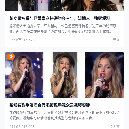
某女星被曝与已婚富商秘密约会三年，知情人士独家爆料
据知情人士透露，某当红女星与一位已婚富商保持着长达三年的秘密恋
情，两人曾多次在境外豪华酒店幽会，相关证据已被知情人士掌握。
56.8万
15,678
1天前
热
某知名歌手演唱会假唱被现场观众录视频实锤
在昨晚举行的演唱会上，某知名歌手被多名现场观众同时录下了疑似假唱
的视频，视频中可以清晰看到其嘴型与音频明显不同步。
45.6万
18,923
2天前