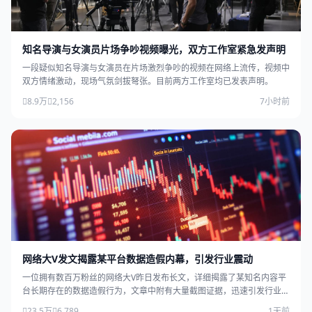
知名导演与女演员片场争吵视频曝光，双方工作室紧急发声明
一段疑似知名导演与女演员在片场激烈争吵的视频在网络上流传，视频中
双方情绪激动，现场气氛剑拔弩张。目前两方工作室均已发表声明。
8.9万
2,156
7小时前
网络大V发文揭露某平台数据造假内幕，引发行业震动
一位拥有数百万粉丝的网络大V昨日发布长文，详细揭露了某知名内容平
台长期存在的数据造假行为，文章中附有大量截图证据，迅速引发行业广
泛关注。
23.5万
6,789
1天前