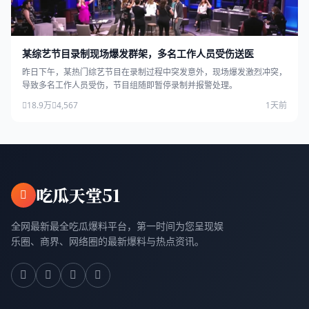
某综艺节目录制现场爆发群架，多名工作人员受伤送医
昨日下午，某热门综艺节目在录制过程中突发意外，现场爆发激烈冲突，
导致多名工作人员受伤，节目组随即暂停录制并报警处理。
18.9万
4,567
1天前
吃瓜天堂51
全网最新最全吃瓜爆料平台，第一时间为您呈现娱
乐圈、商界、网络圈的最新爆料与热点资讯。