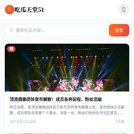
跳过导航
吃瓜天堂51
搜索
爆
顶流偶像团体宣布解散！成员各奔前程，粉丝泪崩
昨日深夜，某顶流偶像团体官方账号突然发布解散公告，宣布团体正式解
散，成员将各自发展个人事业。消息一出，粉丝们纷纷在评论区留言，场
面感人。
67.9万
23,456
1天前