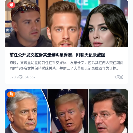
爆
前任公开发文控诉某流量明星劈腿，附聊天记录截图
昨晚，某流量明星的前任在社交媒体上发布长文，控诉其在两人交往期间
同时与多名女性保持暧昧关系，并附上了大量聊天记录截图作为证据。
78.9万
34,567
1天前
热