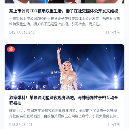
某上市公司CEO被曝双重生活，妻子在社交媒体公开发文维权
一位知名上市公司CEO近日被其妻子在社交媒体上公开发文，指控其长期
维持双重生活，相关帖子迅速登上热搜，引发社会广泛关注。
45.7万
12,340
11小时前
爆
独家爆料！某顶流明星深夜现身酒吧，与神秘异性亲密互动全
程被拍
昨晚11点，有网友在某知名酒吧偶遇该明星，全程拍下了其与一名神秘
异性的亲密互动画面，目前相关视频已在网络上疯传，引发大量网友热
议。
12.8万
3,421
5小时前