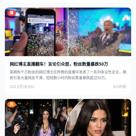
爆
网红博主直播翻车！言论引众怒，粉丝数量暴跌50万
某拥有千万粉丝的网红博主在昨晚的直播中发表了一系列争议性言论，随
即引发大量网友不满，短短数小时内粉丝数量暴跌超过50万。
23.5万
8,932
9小时前
热