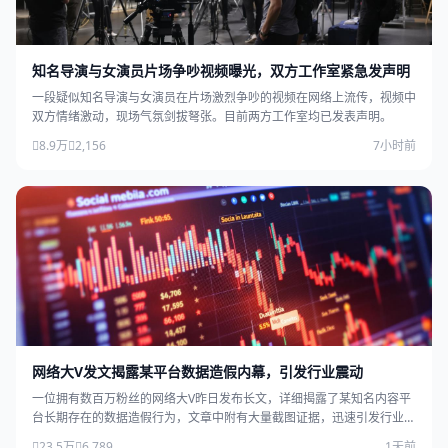
知名导演与女演员片场争吵视频曝光，双方工作室紧急发声明
一段疑似知名导演与女演员在片场激烈争吵的视频在网络上流传，视频中
双方情绪激动，现场气氛剑拔弩张。目前两方工作室均已发表声明。
8.9万
2,156
7小时前
网络大V发文揭露某平台数据造假内幕，引发行业震动
一位拥有数百万粉丝的网络大V昨日发布长文，详细揭露了某知名内容平
台长期存在的数据造假行为，文章中附有大量截图证据，迅速引发行业广
泛关注。
23.5万
6,789
1天前