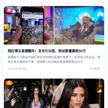
爆
网红博主直播翻车！言论引众怒，粉丝数量暴跌50万
某拥有千万粉丝的网红博主在昨晚的直播中发表了一系列争议性言论，随
即引发大量网友不满，短短数小时内粉丝数量暴跌超过50万。
23.5万
8,932
9小时前
热