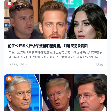
爆
前任公开发文控诉某流量明星劈腿，附聊天记录截图
昨晚，某流量明星的前任在社交媒体上发布长文，控诉其在两人交往期间
同时与多名女性保持暧昧关系，并附上了大量聊天记录截图作为证据。
78.9万
34,567
1天前
热