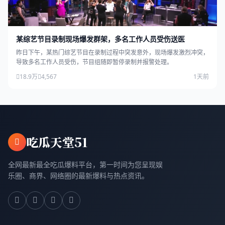
某综艺节目录制现场爆发群架，多名工作人员受伤送医
昨日下午，某热门综艺节目在录制过程中突发意外，现场爆发激烈冲突，
导致多名工作人员受伤，节目组随即暂停录制并报警处理。
18.9万
4,567
1天前
吃瓜天堂51
全网最新最全吃瓜爆料平台，第一时间为您呈现娱
乐圈、商界、网络圈的最新爆料与热点资讯。