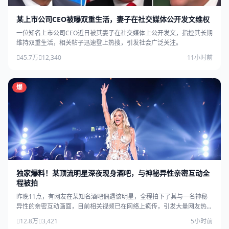
某上市公司CEO被曝双重生活，妻子在社交媒体公开发文维权
一位知名上市公司CEO近日被其妻子在社交媒体上公开发文，指控其长期
维持双重生活，相关帖子迅速登上热搜，引发社会广泛关注。
45.7万
12,340
11小时前
爆
独家爆料！某顶流明星深夜现身酒吧，与神秘异性亲密互动全
程被拍
昨晚11点，有网友在某知名酒吧偶遇该明星，全程拍下了其与一名神秘
异性的亲密互动画面，目前相关视频已在网络上疯传，引发大量网友热
议。
12.8万
3,421
5小时前