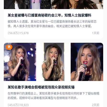
某女星被曝与已婚富商秘密约会三年，知情人士独家爆料
据知情人士透露，某当红女星与一位已婚富商保持着长达三年的秘密恋
情，两人曾多次在境外豪华酒店幽会，相关证据已被知情人士掌握。
56.8万
15,678
1天前
热
某知名歌手演唱会假唱被现场观众录视频实锤
在昨晚举行的演唱会上，某知名歌手被多名现场观众同时录下了疑似假唱
的视频，视频中可以清晰看到其嘴型与音频明显不同步。
45.6万
18,923
2天前