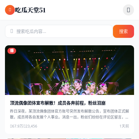
跳过导航
吃瓜天堂51
搜索
爆
顶流偶像团体宣布解散！成员各奔前程，粉丝泪崩
昨日深夜，某顶流偶像团体官方账号突然发布解散公告，宣布团体正式解
散，成员将各自发展个人事业。消息一出，粉丝们纷纷在评论区留言，场
面感人。
67.9万
23,456
1天前